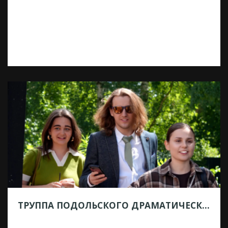
16.07.2026
Участники СВО могут подтверждать свой
статус с помощью QR‑кода в мобильном
приложении «Госуслуги» и бесплатно
посещать государственные и
муниципальные учреждения культуры и
спорта Подмосковья. Порядок получения
QR-кода: 1) Откройте мобильное
приложение «Госуслуги» (требуется
подтвержденная учетная запись) 2)
Перейдите в раздел сервиса
подтверждения статуса 3) Нажмите кнопку
«Получить». Система автоматически
проверит данные и сформирует QR-код
Условия […]
ТРУППА ПОДОЛЬСКОГО ДРАМАТИЧЕСКОГО ТЕАТРА ПОСЕТИЛА СТАРИННУЮ ПОДМОСКОВНУЮ «УСАДЬБУ ЛОПАСНЯ-ЗАЧАТЬЕВСКОЕ»
30.06.2026