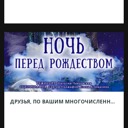
формирование, созданное для защиты
воздушного пространства г. Москвы,
Московской области и Калужской области
от БПЛА противника. ❗❗❗ ОСНОВНЫЕ
ЗАДАЧИ: 👉🏻 Защита неба над Москвой,
Московской области и Калужской области.
👉🏻 Использование передовых технологий
противодействия дронам, включая БПЛА-
перехватчики и лазерные комплексы. ❗❗❗
УСЛОВИЯ: 👉🏻 График работы 3/3 👉🏻
Заработная плата — […]
ДРУЗЬЯ, ПО ВАШИМ МНОГОЧИСЛЕННЫМ ПРОСЬБАМ МЫ РЕШИЛИ ЕЩЕ РАЗ СЫГРАТЬ ДЛЯ ВАС СПЕКТАКЛЬ «НОЧЬ ПЕРЕД РОЖДЕСТВОМ»
25.05.2026
Друзья, по вашим многочисленным