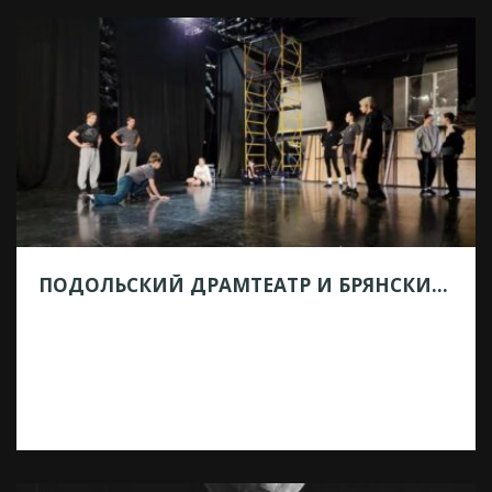
Международная театральная группа
«Чайка» (Иран) покажет свою недавнюю
постановку «Константин Гаврилович
Треплев». Спектакль основан на пьесе
Антона Чехова «Чайка», при этом в нем
русская тематика сочетается с музыкой и
культурой южного Ирана. […]
ПОДОЛЬСКИЙ ДРАМТЕАТР И БРЯНСКИЙ ТЮЗ ПРОВЕДУТ ГАСТРОЛИ «ПО ОБМЕНУ»
04.03.2026
Подольский драматический театр вновь
присоединился к проекту «Большие
гастроли». Артисты отправятся в
творческое турне в Брянск, где
представят местным зрителям несколько