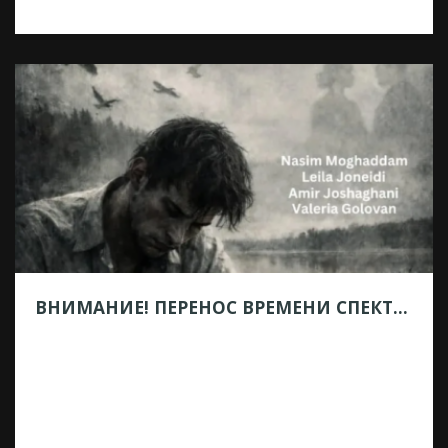
Треплев» Международной театральной
группы «Чайка» из Ирана, который в
рамках театрального фестиваля
#МелиховскаяВесна должен был пройти
26 мая, к большому сожалению, не
состоится по независящим от фестиваля
и театра обстоятельствам. Но артисты не
унывают и передают российским
зрителям добрые слова. А мы уверены, что
наши встречи с […]
ВНИМАНИЕ! ПЕРЕНОС ВРЕМЕНИ СПЕКТАКЛЯ!
27.04.2026
Уважаемые зрители! Спектакль
«Константин Гаврилович Треплев»
переносится на 23 мая — 17:00