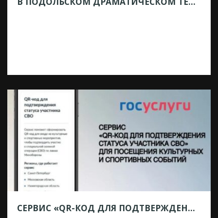
В ПОДОЛЬСКОМ ДРАМАТИЧЕСКОМ ТЕАТРЕ СОСТОЯЛСЯ СБОР ТРУППЫ
03.08.2026
В Подольском драматическом театре
состоялся сбор труппы. Директор Олег
Ефремов коротко подвел итоги
прошедшего сезона. С октября 2025 года
по июнь 2026 года на площадке
Подольского театра был показан 91
спектакль. Театр представил зрителям три
премьеры — «Маскарад» по драме М.Ю.
Лермонтова, «Пеппи Длинныйчулок»
Астрид Линдгрен, а также восстановил
легендарную постановку «Плаха», ставшую
визитной карточкой […]
СЕРВИС «QR-КОД ДЛЯ ПОДТВЕРЖДЕНИЯ СТАТУСА УЧАСТНИКА СВО» ДЛЯ ПОСЕЩЕНИЯ КУЛЬТУРНЫХ И СПОРТИВНЫХ МЕРОПРИЯТИЙ