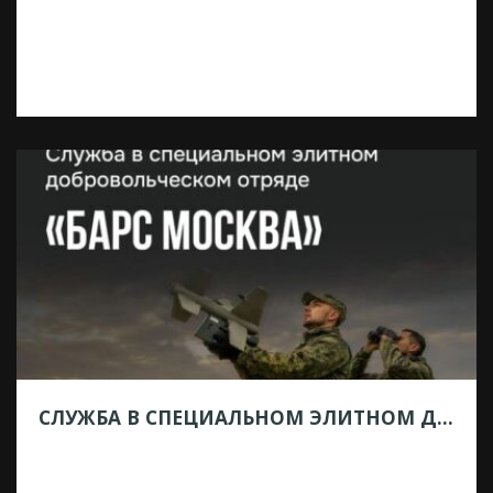
Труппа Подольского драматического
театра посетила старинную
подмосковную «Усадьбу Лопасня-
Зачатьевское» связанную с жизнью
потомков А.С. Пушкина и Гончаровых.
Сотрудники музея провели интересную
экскурсию, рассказали о судьбах потомков
Пушкина и не только. Мы увидели
экспонаты и личные вещи хозяев
усадьбы: Васильчиковых, Ланских,
Пушкиных и Гончаровых. Так мы отметили
закрытие XVI театрального сезона.
Открытие XVII сезона состоится 3 […]
СЛУЖБА В СПЕЦИАЛЬНОМ ЭЛИТНОМ ДОБРОВОЛЬЧЕСКОМ ОТРЯДЕ «БАРС-МОСКВА»
19.06.2026
❗❗❗ «БАРС-Москва» — это добровольческое