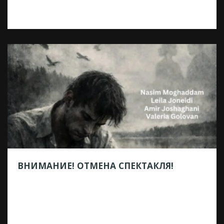
просьбам мы решили еще раз сыграть для
вас спектакль «Ночь перед Рождеством».
Итак, 4 июня в 19:00 мы сыграем спектакль
БЕСПЛАТНО, а потом точно уйдем на
каникулы, обещаем 😁.
Зарегистрироваться на показ можно по
ссылке https://munitsipalnoe-uchre-
de.timepad.ru/event/3998495/ Внимание!
Количество мест для регистрации
ограничено!
ВНИМАНИЕ! ОТМЕНА СПЕКТАКЛЯ!
21.05.2026
Дорогие друзья, сообщаем вам, что
спектакль «Константин Гаврилович