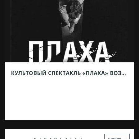
своих спектаклей. Труппа покажет
постановки в апреле, из полюбившихся
— «Евгений Онегин», «Ангел кабаре» и
«Фея и Лемми». А в Подольск приедет
Театр юного зрителя из Брянска.
Коллектив представит «Три мушкетера»,
«Мертвые души» и […]
КУЛЬТОВЫЙ СПЕКТАКЛЬ «ПЛАХА» ВОЗВРАЩАЕТСЯ
24.02.2026
Дорогие друзья! По вашим
многочисленным просьбам культовый
спектакль «Плаха» по роману Чингиза
Айтматова возвращается на сцену
Подольского драматического театра! Театр
Чингиза Айтматова — это мир крупных